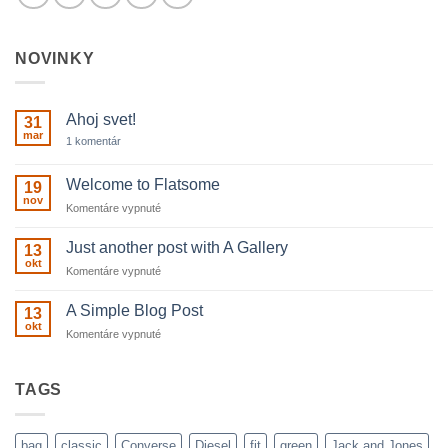
NOVINKY
Ahoj svet!
31
mar
na
1 komentár
Ahoj
svet!
Welcome to Flatsome
19
nov
na
Komentáre vypnuté
Welcome
to
Just another post with A Gallery
13
Flatsome
okt
na
Komentáre vypnuté
Just
another
A Simple Blog Post
13
post
okt
na
Komentáre vypnuté
with
A
A
Simple
Gallery
Blog
TAGS
Post
bag
classic
Converse
Diesel
fit
green
Jack and Jones