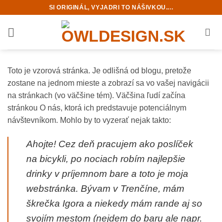
Skip
SI ORIGINÁL, VYJADRI TO NÁŠIVKOU....
to
content
Toto je vzorová stránka. Je odlišná od blogu, pretože
zostane na jednom mieste a zobrazí sa vo vašej navigácii
na stránkach (vo väčšine tém). Väčšina ľudí začína
stránkou O nás, ktorá ich predstavuje potenciálnym
návštevníkom. Mohlo by to vyzerať nejak takto:
Ahojte! Cez deň pracujem ako poslíček
na bicykli, po nociach robím najlepšie
drinky v príjemnom bare a toto je moja
webstránka. Bývam v Trenčíne, mám
škrečka Igora a niekedy mám rande aj so
svojím mestom (nejdem do baru ale napr.