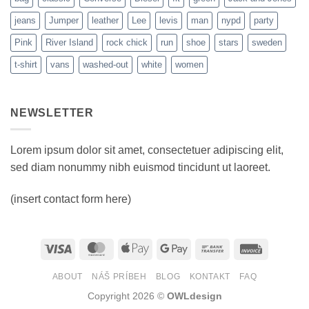
jeans
Jumper
leather
Lee
levis
man
nypd
party
Pink
River Island
rock chick
run
shoe
stars
sweden
t-shirt
vans
washed-out
white
women
NEWSLETTER
Lorem ipsum dolor sit amet, consectetuer adipiscing elit,
sed diam nonummy nibh euismod tincidunt ut laoreet.
(insert contact form here)
Visa
MasterCard
Apple
Google
Bank
Invoice
Pay
Pay
Transfer
ABOUT
NÁŠ PRÍBEH
BLOG
KONTAKT
FAQ
Copyright 2026 ©
OWLdesign