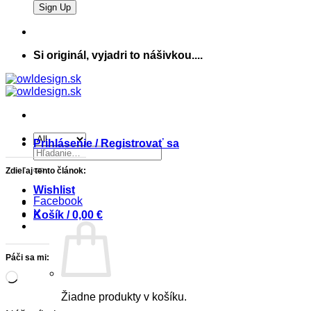
Si originál, vyjadri to nášivkou....
Prihlásenie / Registrovať sa
Hľadať:
Zdieľaj tento článok:
Wishlist
Facebook
X
Košík /
0,00
€
Páči sa mi:
Loading…
Žiadne produkty v košíku.