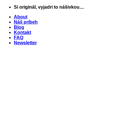
Skip
Si originál, vyjadri to nášivkou....
to
About
content
Náš príbeh
Blog
Kontakt
FAQ
Newsletter