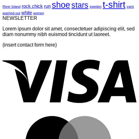
t-shirt
shoe
stars
rock chick
run
River Island
sweden
vans
white
washed-out
women
NEWSLETTER
Lorem ipsum dolor sit amet, consectetuer adipiscing elit, sed
diam nonummy nibh euismod tincidunt ut laoreet.
(insert contact form here)
V
M