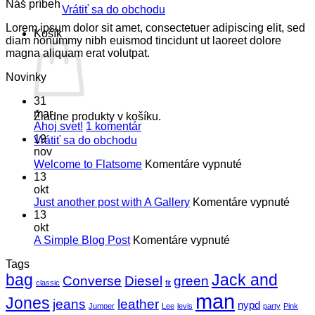
Náš príbeh
Vrátiť sa do obchodu
Lorem ipsum dolor sit amet, consectetuer adipiscing elit, sed
Košík
diam nonummy nibh euismod tincidunt ut laoreet dolore
magna aliquam erat volutpat.
Novinky
31
mar
Žiadne produkty v košíku.
na
Ahoj svet!
1 komentár
Ahoj
19
Vrátiť sa do obchodu
svet!
nov
na
Welcome to Flatsome
Komentáre vypnuté
Welcome
13
to
okt
Flatsome
na
Just another post with A Gallery
Komentáre vypnuté
Just
13
anot
okt
na
post
A Simple Blog Post
Komentáre vypnuté
A
with
Tags
Simple
A
bag
Jack and
Blog
Galle
Converse
Diesel
green
classic
fit
Post
man
Jones
jeans
leather
nypd
Jumper
Lee
levis
party
Pink