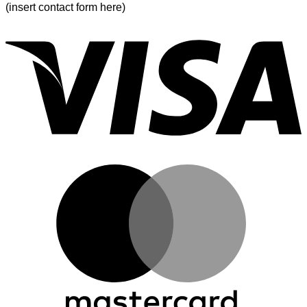
(insert contact form here)
V
M