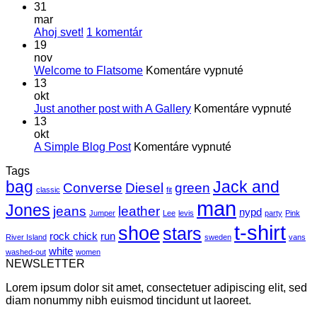
31
mar
na
Ahoj svet!
1 komentár
Ahoj
19
svet!
nov
na
Welcome to Flatsome
Komentáre vypnuté
Welcome
13
to
okt
Flatsome
na
Just another post with A Gallery
Komentáre vypnuté
Just
13
anot
okt
na
post
A Simple Blog Post
Komentáre vypnuté
A
with
Tags
Simple
A
bag
Jack and
Blog
Galle
Converse
Diesel
green
classic
fit
Post
man
Jones
jeans
leather
nypd
Jumper
Lee
levis
party
Pink
t-shirt
shoe
stars
rock chick
run
River Island
sweden
vans
white
washed-out
women
NEWSLETTER
Lorem ipsum dolor sit amet, consectetuer adipiscing elit, sed
diam nonummy nibh euismod tincidunt ut laoreet.