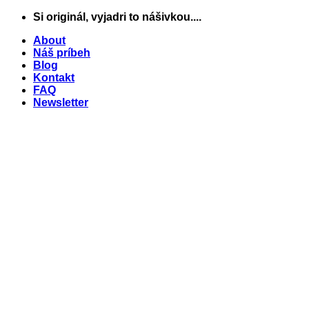
Skip
Si originál, vyjadri to nášivkou....
to
About
content
Náš príbeh
Blog
Kontakt
FAQ
Newsletter