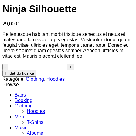
Ninja Silhouette
29,00
€
Pellentesque habitant morbi tristique senectus et netus et
malesuada fames ac turpis egestas. Vestibulum tortor quam,
feugiat vitae, ultricies eget, tempor sit amet, ante. Donec eu
libero sit amet quam egestas semper. Aenean ultricies mi
vitae est. Mauris placerat eleifend leo.
množstvo
Ninja
Pridať do košíka
Silhouette
Kategórie:
Clothing
,
Hoodies
Browse
Bags
Booking
Clothing
Hoodies
Men
T-Shirts
Music
Albums