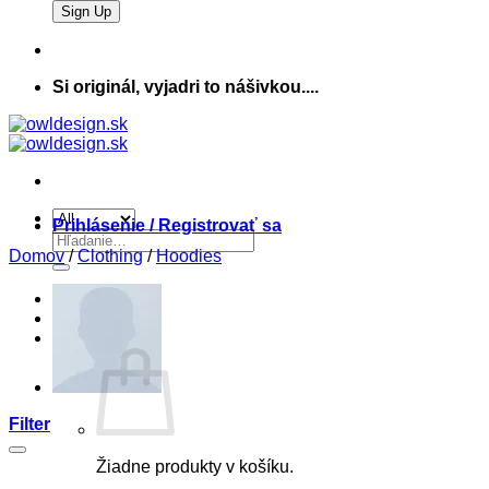
Si originál, vyjadri to nášivkou....
Prihlásenie / Registrovať sa
Hľadať:
Domov
/
Clothing
/
Hoodies
Wishlist
Košík /
0,00
€
Filter
Žiadne produkty v košíku.